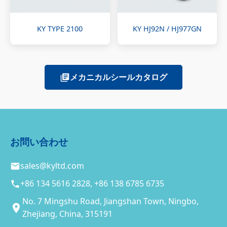
KY TYPE 2100
KY HJ92N / HJ977GN
メカニカルシールカタログ
お問い合わせ
sales@kyltd.com
+86 134 5616 2828, +86 138 6785 6735
No. 7 Mingshu Road, Jiangshan Town, Ningbo,
Zhejiang, China, 315191