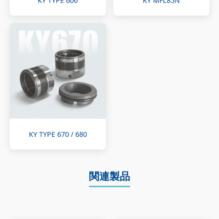
KY TYPE 606
KY MFL85N
KY TYPE 670 / 680
関連製品