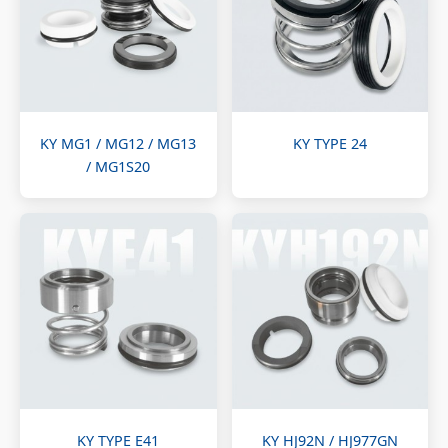
KY MG1 / MG12 / MG13
KY TYPE 24
/ MG1S20
KY TYPE E41
KY HJ92N / HJ977GN