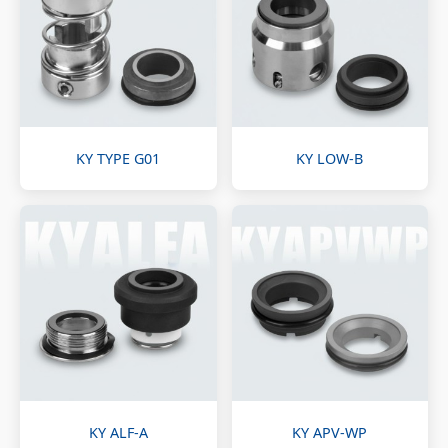
KY TYPE G01
KY LOW-B
KY ALF-A
KY APV-WP