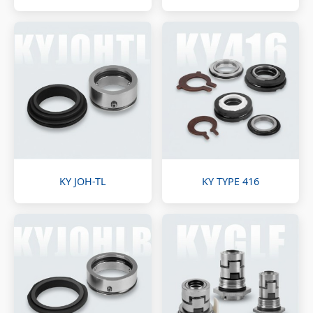
KY JOH-TL
KY TYPE 416